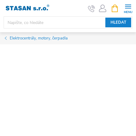
Přejít
NÁKUPNÍ
KOŠÍK
na
obsah
HLEDAT
Elektrocentrály, motory, čerpadla