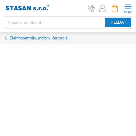
Přejít
NÁKUPNÍ
KOŠÍK
na
obsah
HLEDAT
Elektrocentrály, motory, čerpadla