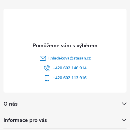
t
í
l.hladekova
@
stasan.cz
+420 602 146 914
+420 602 113 916
O nás
Informace pro vás