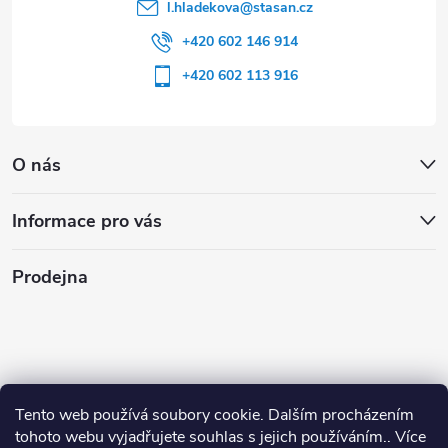
l.hladekova
@
stasan.cz
+420 602 146 914
+420 602 113 916
O nás
Informace pro vás
Prodejna
Tento web používá soubory cookie. Dalším procházením
tohoto webu vyjadřujete souhlas s jejich používáním.. Více