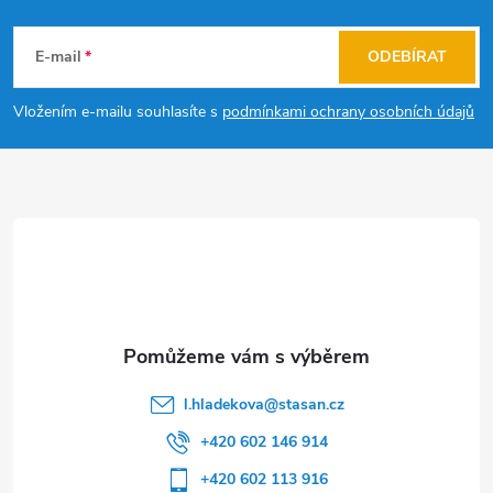
Z
á
E-mail
ODEBÍRAT
p
Vložením e-mailu souhlasíte s
podmínkami ochrany osobních údajů
a
t
í
l.hladekova
@
stasan.cz
+420 602 146 914
+420 602 113 916