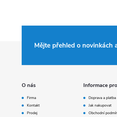
Z
Mějte přehled o novinkách
á
p
a
O nás
Informace pro
t
Firma
Doprava a platba
Kontakt
Jak nakupovat
í
Prodej
Obchodní podmí