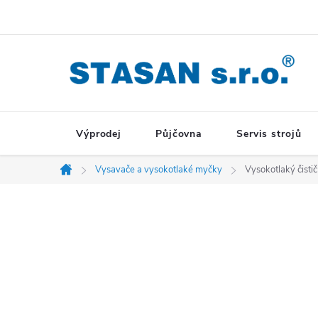
Přejít
na
obsah
Výprodej
Půjčovna
Servis strojů
Vysavače a vysokotlaké myčky
Vysokotlaký čist
Domů