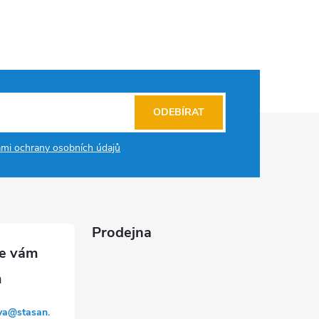
ODEBÍRAT
mi ochrany osobních údajů
Prodejna
va
@
stasan.