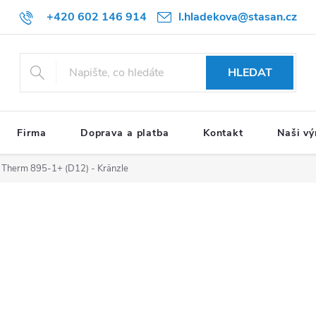
+420 602 146 914
l.hladekova@stasan.cz
HLEDAT
Firma
Doprava a platba
Kontakt
Naši vý
ič Therm 895-1+ (D12) - Kränzle