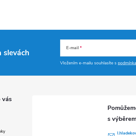
E-mail
a slevách
Vložením e-mailu souhlasíte s
podmínka
 vás
nky
l.hladeko