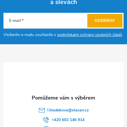
a slevách
Z
á
E-mail
ODEBÍRAT
p
Vložením e-mailu souhlasíte s
podmínkami ochrany osobních údajů
a
t
í
l.hladekova
@
stasan.cz
+420 602 146 914