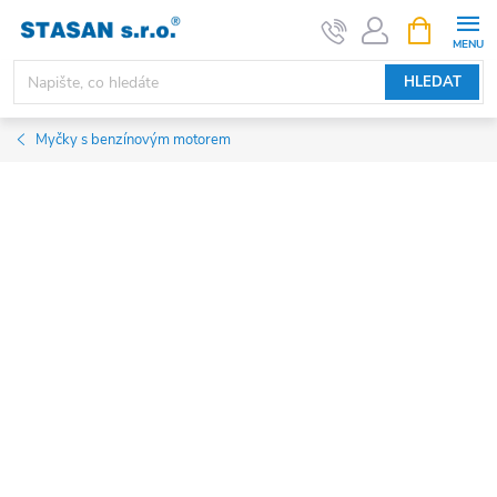
Přejít
NÁKUPNÍ
KOŠÍK
na
obsah
HLEDAT
Myčky s benzínovým motorem