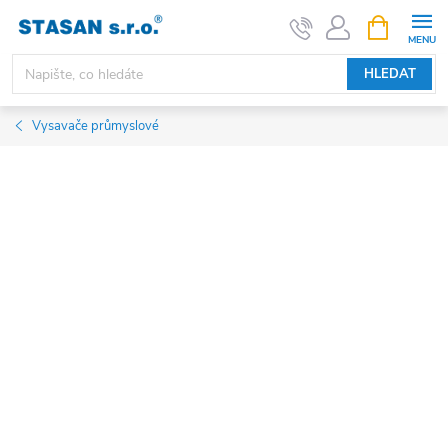
Přejít
NÁKUPNÍ
KOŠÍK
na
obsah
HLEDAT
Vysavače průmyslové