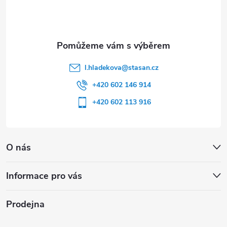
í
l.hladekova
@
stasan.cz
+420 602 146 914
+420 602 113 916
O nás
Informace pro vás
Prodejna