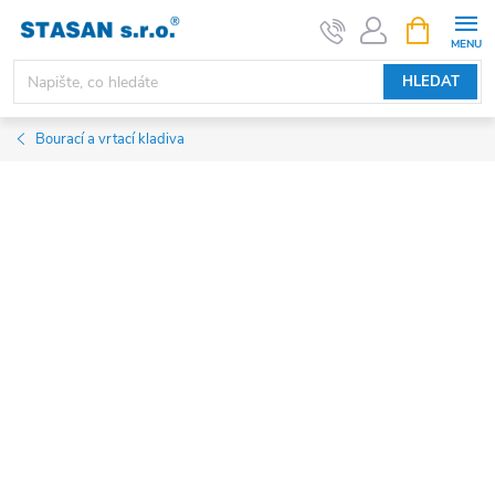
Přejít
NÁKUPNÍ
KOŠÍK
na
obsah
HLEDAT
Bourací a vrtací kladiva