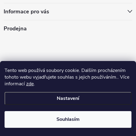
Informace pro vás
Prodejna
Tento web používá soubory cookie. Dalším procházením
tohoto webu vyjadřujete souhlas s jejich používáním.. Více
informací
zde
.
Nastavení
Copyright 2026
Stasan.cz
. Všechna práva vyhrazena.
Souhlasím
Vytvořil Shoptet