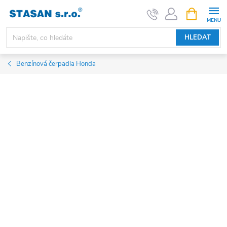
Přejít
NÁKUPNÍ
KOŠÍK
na
obsah
HLEDAT
Benzínová čerpadla Honda