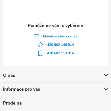
í
l.hladekova
@
stasan.cz
+420 602 146 914
+420 602 113 916
O nás
Informace pro vás
Prodejna