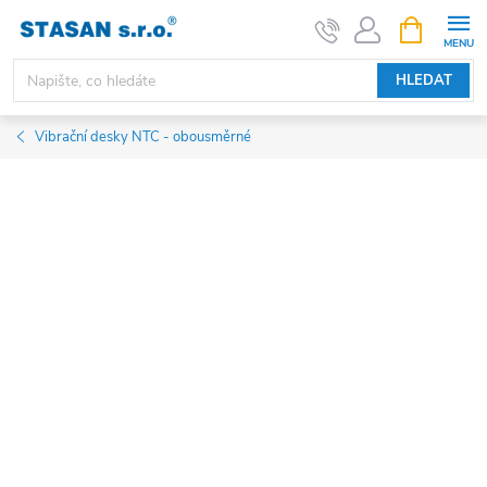
Přejít
NÁKUPNÍ
KOŠÍK
na
obsah
HLEDAT
Vibrační desky NTC - obousměrné