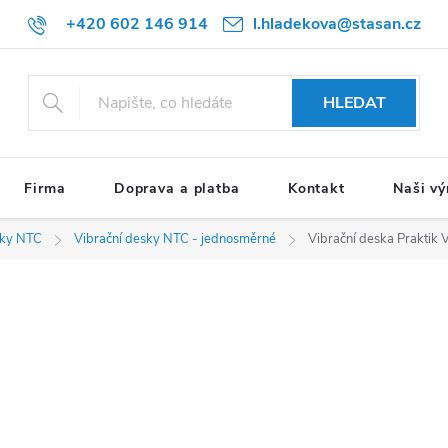
+420 602 146 914
l.hladekova@stasan.cz
HLEDAT
Firma
Doprava a platba
Kontakt
Naši vý
sky NTC
Vibrační desky NTC - jednosměrné
Vibrační deska Praktik