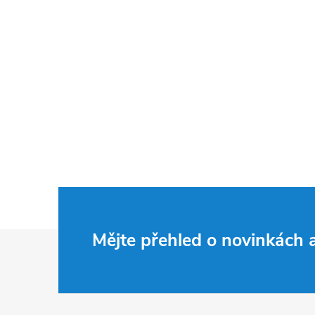
Z
Mějte přehled o novinkách
á