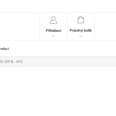
NÁKUPNÍ
KOŠÍK
Prázdný košík
Přihlášení
robci
 VD 15P B - NTC