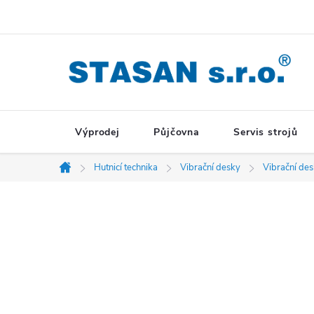
Přejít
na
obsah
Výprodej
Půjčovna
Servis strojů
Hutnicí technika
Vibrační desky
Vibrační de
Domů