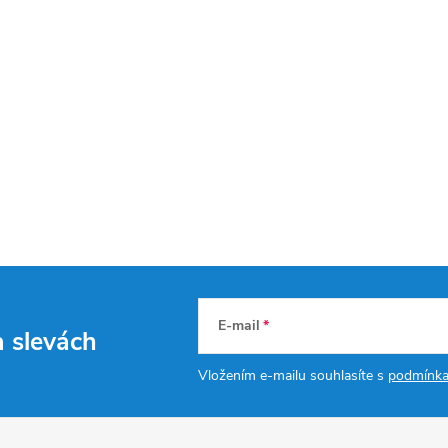
E-mail
a slevách
Vložením e-mailu souhlasíte s
podmínka