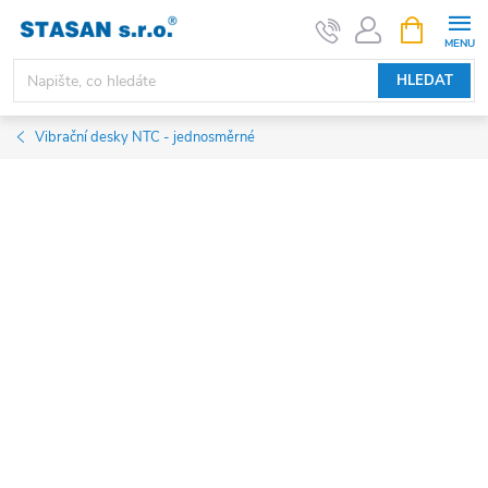
Přejít
NÁKUPNÍ
KOŠÍK
na
obsah
HLEDAT
Vibrační desky NTC - jednosměrné