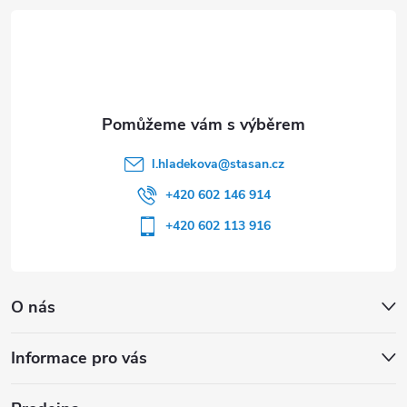
t
í
l.hladekova
@
stasan.cz
+420 602 146 914
+420 602 113 916
O nás
Informace pro vás