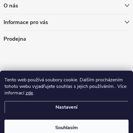
O nás
Informace pro vás
Prodejna
Tento web používá soubory cookie. Dalším procházením
tohoto webu vyjadřujete souhlas s jejich používáním.. Více
informací
zde
.
Nastavení
Copyright 2026
Stasan.cz
. Všechna práva vyhrazena.
Souhlasím
Vytvořil Shoptet