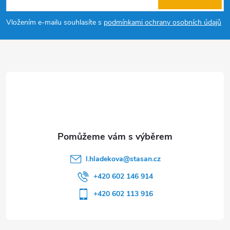
p
Vložením e-mailu souhlasíte s
podmínkami ochrany osobních údajů
a
t
í
l.hladekova
@
stasan.cz
+420 602 146 914
+420 602 113 916