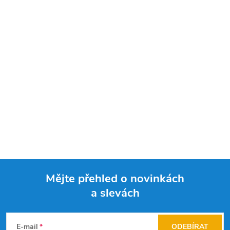
Mějte přehled o novinkách
a slevách
Z
á
E-mail
ODEBÍRAT