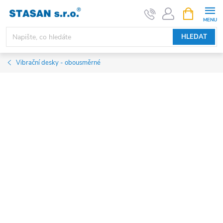
Přejít
NÁKUPNÍ
KOŠÍK
na
obsah
HLEDAT
Vibrační desky - obousměrné