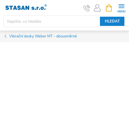
Přejít
NÁKUPNÍ
KOŠÍK
na
obsah
HLEDAT
Vibrační desky Weber MT - obousměrné