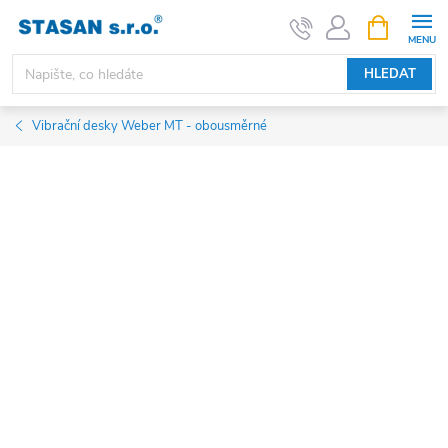
Přejít
NÁKUPNÍ
KOŠÍK
na
obsah
HLEDAT
Vibrační desky Weber MT - obousměrné