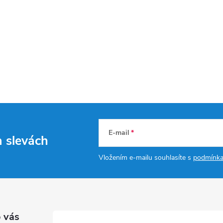
E-mail
a slevách
Vložením e-mailu souhlasíte s
podmínka
 vás