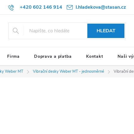
+420 602 146 914
l.hladekova@stasan.cz
HLEDAT
Firma
Doprava a platba
Kontakt
Naši vý
sky Weber MT
Vibrační desky Weber MT - jednosměrné
Vibrační d