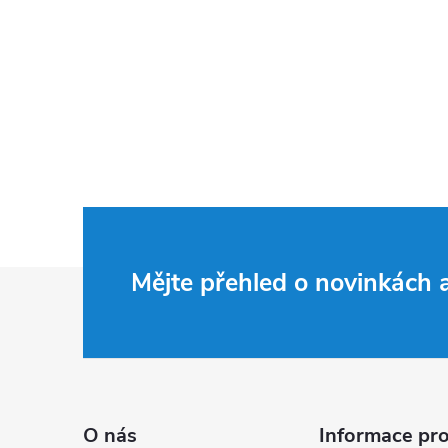
Z
Mějte přehled o novinkách
á
p
a
O nás
Informace pro