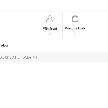
NÁKUPNÍ
KOŠÍK
Prázdný košík
Přihlášení
robci
eska CF 2 A Hd - Weber MT