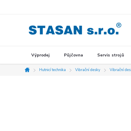
Přejít
na
obsah
Výprodej
Půjčovna
Servis strojů
Hutnicí technika
Vibrační desky
Vibrační de
Domů