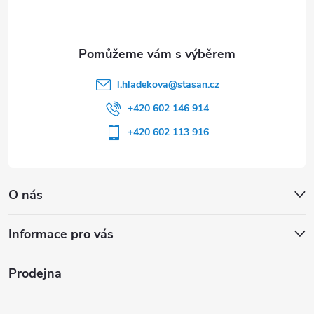
í
l.hladekova
@
stasan.cz
+420 602 146 914
+420 602 113 916
O nás
Informace pro vás
Prodejna