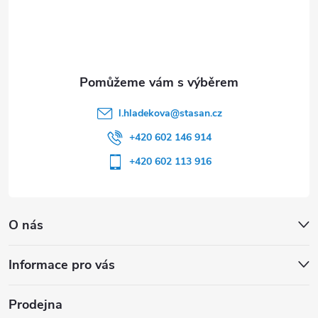
í
l.hladekova
@
stasan.cz
+420 602 146 914
+420 602 113 916
O nás
Informace pro vás
Prodejna