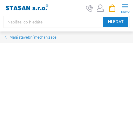
Přejít
NÁKUPNÍ
KOŠÍK
na
obsah
HLEDAT
Malá stavební mechanizace