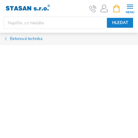
Přejít
NÁKUPNÍ
KOŠÍK
na
obsah
HLEDAT
Betonová technika