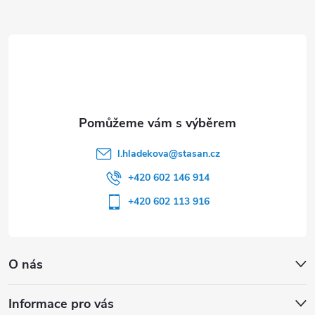
a
t
í
l.hladekova
@
stasan.cz
+420 602 146 914
+420 602 113 916
O nás
Informace pro vás