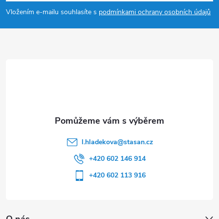
p
Vložením e-mailu souhlasíte s
podmínkami ochrany osobních údajů
a
t
í
l.hladekova
@
stasan.cz
+420 602 146 914
+420 602 113 916