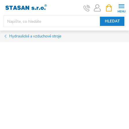
Přejít
NÁKUPNÍ
KOŠÍK
na
obsah
HLEDAT
Hydraulické a vzduchové stroje