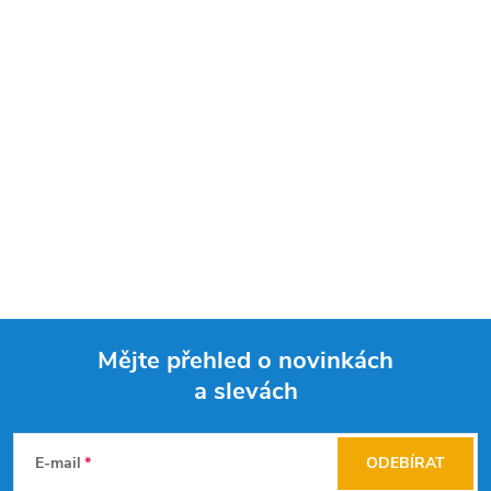
Mějte přehled o novinkách
a slevách
Z
á
E-mail
ODEBÍRAT