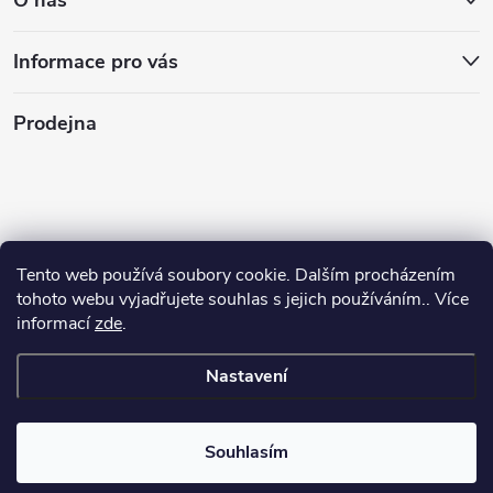
O nás
Informace pro vás
Prodejna
Tento web používá soubory cookie. Dalším procházením
tohoto webu vyjadřujete souhlas s jejich používáním.. Více
informací
zde
.
Nastavení
Copyright 2026
Stasan.cz
. Všechna práva vyhrazena.
Souhlasím
Vytvořil Shoptet