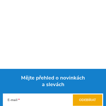
Mějte přehled o novinkách
a slevách
Z
á
E-mail
ODEBÍRAT