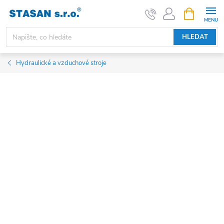
Přejít
NÁKUPNÍ
KOŠÍK
na
obsah
HLEDAT
Hydraulické a vzduchové stroje