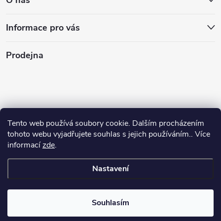
O nás
Informace pro vás
Prodejna
Tento web používá soubory cookie. Dalším procházením
tohoto webu vyjadřujete souhlas s jejich používáním.. Více
informací
zde
.
Nastavení
Copyright 2026
Stasan.cz
. Všechna práva vyhrazena.
Souhlasím
Vytvořil Shoptet