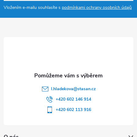
p
Vložením e-mailu souhlasíte s
podmínkami ochrany osobních údajů
a
t
í
l.hladekova
@
stasan.cz
+420 602 146 914
+420 602 113 916