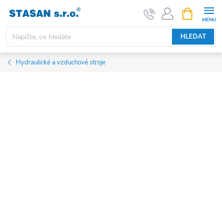
Přejít
NÁKUPNÍ
KOŠÍK
na
obsah
HLEDAT
Hydraulické a vzduchové stroje