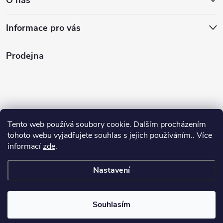
O nás
Informace pro vás
Prodejna
Tento web používá soubory cookie. Dalším procházením
tohoto webu vyjadřujete souhlas s jejich používáním.. Více
informací
zde
.
Nastavení
Copyright 2026
Stasan.cz
. Všechna práva vyhrazena.
Souhlasím
Vytvořil Shoptet