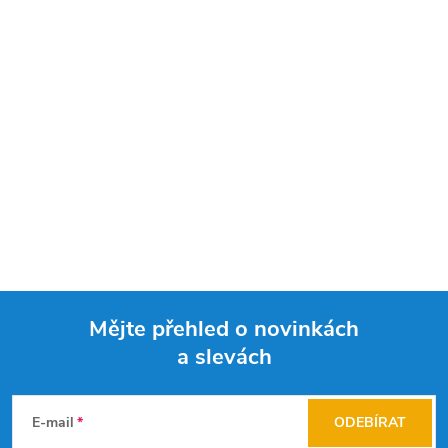
Mějte přehled o novinkách
a slevách
Z
á
E-mail
ODEBÍRAT