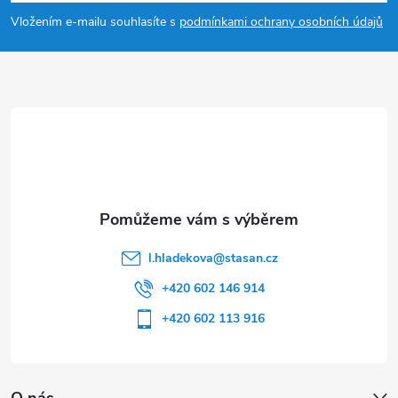
p
Vložením e-mailu souhlasíte s
podmínkami ochrany osobních údajů
a
t
í
l.hladekova
@
stasan.cz
+420 602 146 914
+420 602 113 916