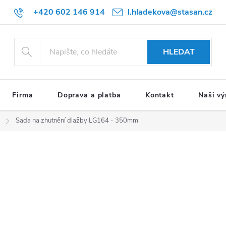
+420 602 146 914
l.hladekova@stasan.cz
HLEDAT
Firma
Doprava a platba
Kontakt
Naši vý
Sada na zhutnění dlažby LG164 - 350mm