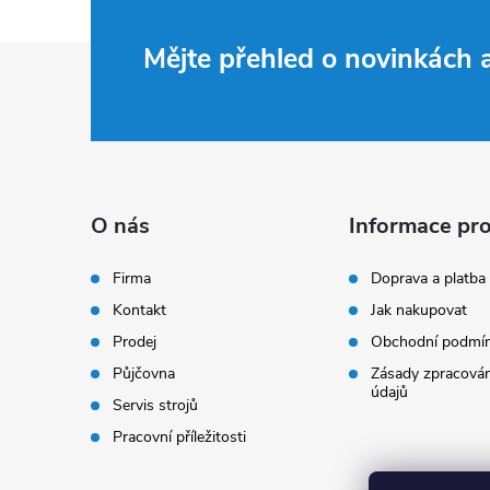
Z
Mějte přehled o novinkách
á
p
a
O nás
Informace pro
t
Firma
Doprava a platba
Kontakt
Jak nakupovat
í
Prodej
Obchodní podmí
Půjčovna
Zásady zpracován
údajů
Servis strojů
Pracovní příležitosti