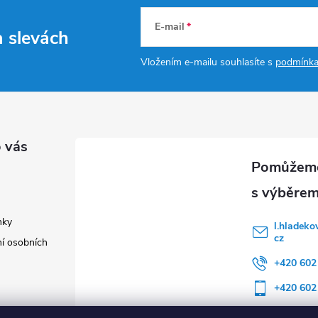
E-mail
a slevách
Vložením e-mailu souhlasíte s
podmínka
 vás
nky
l.hladeko
cz
í osobních
+420 602
+420 602