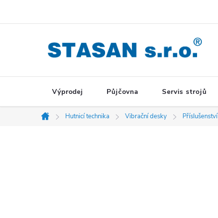
Přejít
na
obsah
Výprodej
Půjčovna
Servis strojů
Hutnicí technika
Vibrační desky
Příslušenství
Domů