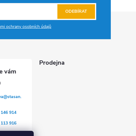
ODEBÍRAT
mi ochrany osobních údajů
Prodejna
va
@
stasan.
 146 914
 113 916