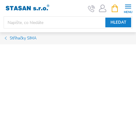
Přejít
NÁKUPNÍ
KOŠÍK
na
obsah
HLEDAT
Stříhačky SIMA