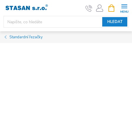
Přejít
NÁKUPNÍ
KOŠÍK
na
obsah
HLEDAT
Standardní řezačky