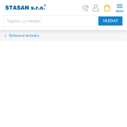
Přejít
NÁKUPNÍ
KOŠÍK
na
obsah
HLEDAT
Betonová technika