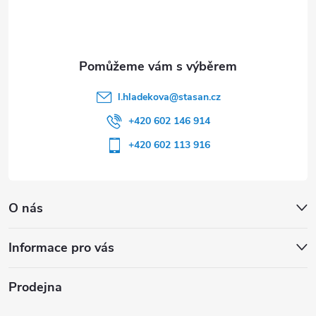
í
l.hladekova
@
stasan.cz
+420 602 146 914
+420 602 113 916
O nás
Informace pro vás
Prodejna