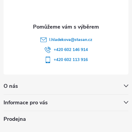
í
l.hladekova
@
stasan.cz
+420 602 146 914
+420 602 113 916
O nás
Informace pro vás
Prodejna