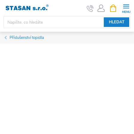
Přejít
NÁKUPNÍ
KOŠÍK
na
obsah
HLEDAT
Příslušenství topidla