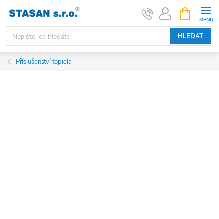
Přejít
NÁKUPNÍ
KOŠÍK
na
obsah
HLEDAT
Příslušenství topidla