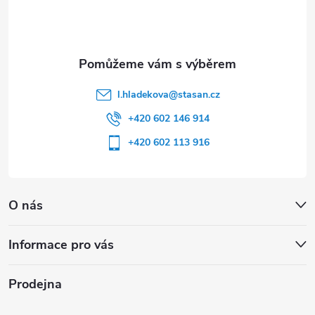
í
l.hladekova
@
stasan.cz
+420 602 146 914
+420 602 113 916
O nás
Informace pro vás
Prodejna