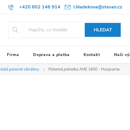
+420 602 146 914
l.hladekova@stasan.cz
HLEDAT
Firma
Doprava a platba
Kontakt
Naši vý
ické ponorné vibrátory
Pohonná jednotka AME 1600 - Husqvarna