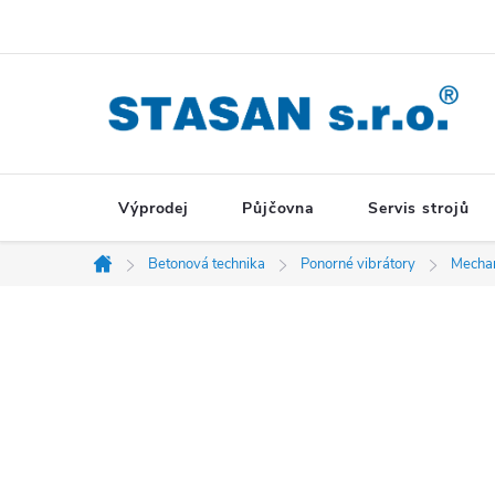
Přejít
na
obsah
Výprodej
Půjčovna
Servis strojů
Betonová technika
Ponorné vibrátory
Mechan
Domů