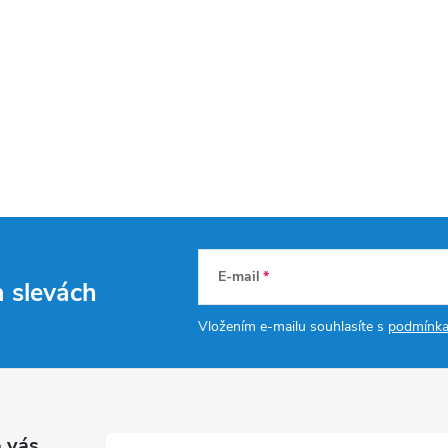
E-mail
a slevách
Vložením e-mailu souhlasíte s
podmínka
 vás