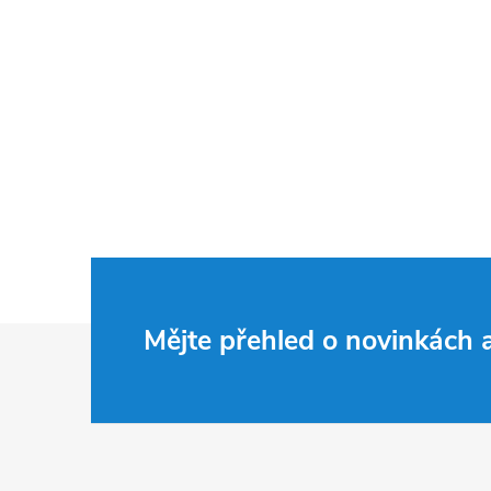
Z
Mějte přehled o novinkách
á
p