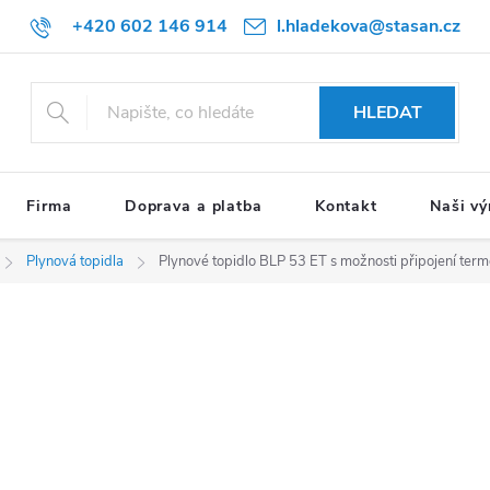
+420 602 146 914
l.hladekova@stasan.cz
HLEDAT
Firma
Doprava a platba
Kontakt
Naši vý
Plynová topidla
Plynové topidlo BLP 53 ET s možnosti připojení term