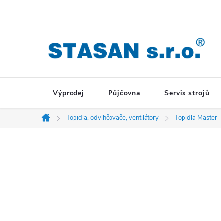
Přejít
na
obsah
Výprodej
Půjčovna
Servis strojů
Topidla, odvlhčovače, ventilátory
Topidla Master
Domů