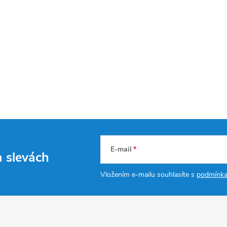
E-mail
a slevách
Vložením e-mailu souhlasíte s
podmínka