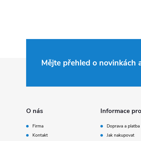
Z
Mějte přehled o novinkách
á
p
a
O nás
Informace pro
t
Firma
Doprava a platba
Kontakt
Jak nakupovat