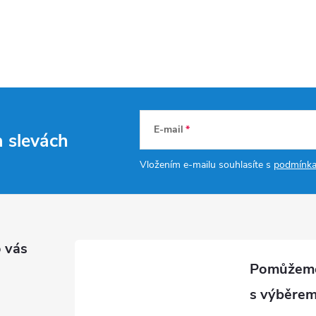
E-mail
a slevách
Vložením e-mailu souhlasíte s
podmínka
 vás