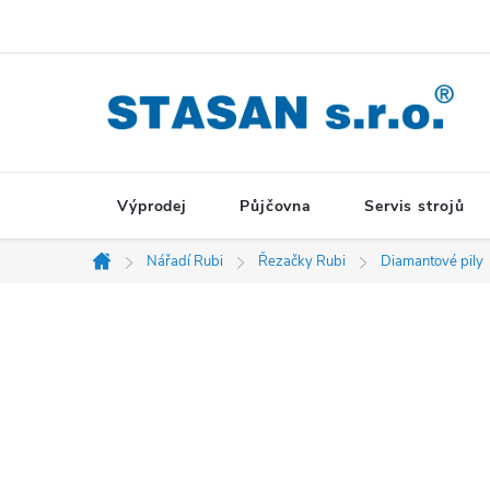
Přejít
na
obsah
Výprodej
Půjčovna
Servis strojů
Nářadí Rubi
Řezačky Rubi
Diamantové pily
Domů