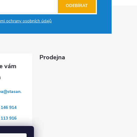
ODEBÍRAT
mi ochrany osobních údajů
Prodejna
va
@
stasan.
 146 914
 113 916