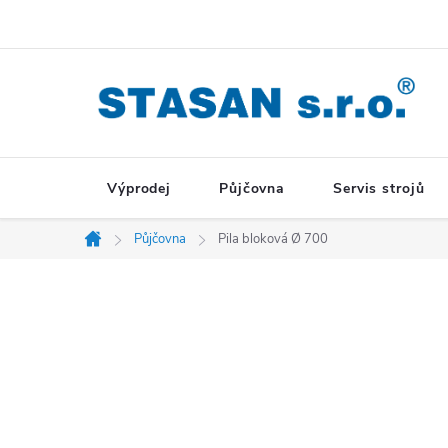
Přejít
na
obsah
Výprodej
Půjčovna
Servis strojů
Půjčovna
Pila bloková Ø 700
Domů