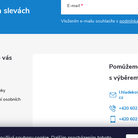
E-mail
a slevách
Vložením e-mailu souhlasíte s
podmínka
 vás
nky
l.hladeko
cz
í osobních
+420 602
+420 602
oužívá soubory cookie. Dalším procházením tohoto