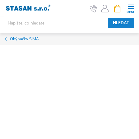
Přejít
NÁKUPNÍ
KOŠÍK
na
obsah
HLEDAT
Ohýbačky SIMA