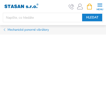
Přejít
NÁKUPNÍ
KOŠÍK
na
obsah
HLEDAT
Mechanické ponorné vibrátory