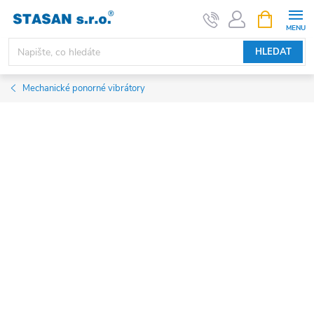
Přejít
NÁKUPNÍ
KOŠÍK
na
obsah
HLEDAT
Mechanické ponorné vibrátory