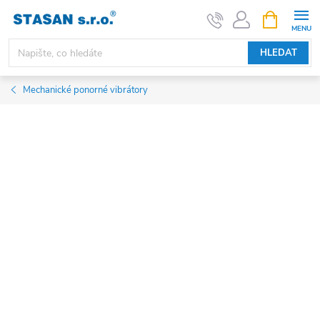
Přejít
NÁKUPNÍ
KOŠÍK
na
obsah
HLEDAT
Mechanické ponorné vibrátory