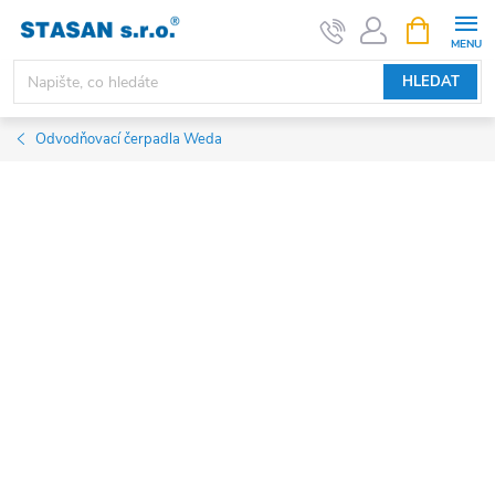
Přejít
NÁKUPNÍ
KOŠÍK
na
obsah
HLEDAT
Odvodňovací čerpadla Weda