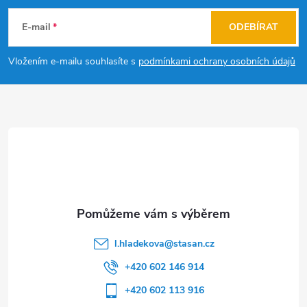
á
E-mail
ODEBÍRAT
p
Vložením e-mailu souhlasíte s
podmínkami ochrany osobních údajů
a
t
í
l.hladekova
@
stasan.cz
+420 602 146 914
+420 602 113 916