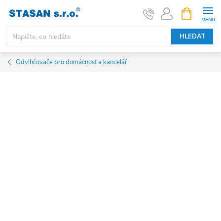
Přejít
NÁKUPNÍ
KOŠÍK
na
obsah
HLEDAT
Odvlhčovače pro domácnost a kancelář