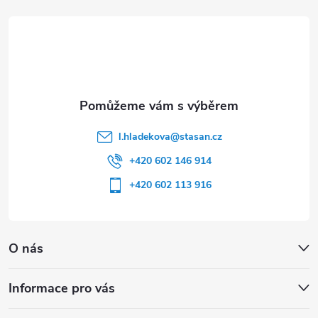
t
í
l.hladekova
@
stasan.cz
+420 602 146 914
+420 602 113 916
O nás
Informace pro vás