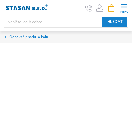
Přejít
NÁKUPNÍ
KOŠÍK
na
obsah
HLEDAT
Odsavač prachu a kalu