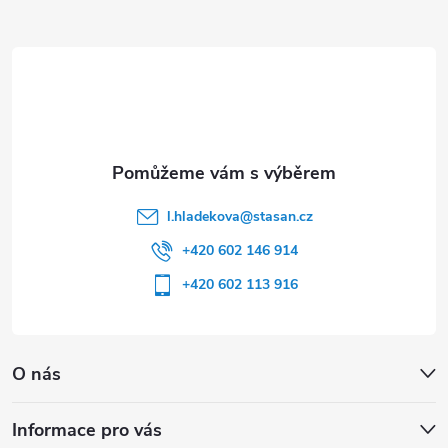
a
t
í
l.hladekova
@
stasan.cz
+420 602 146 914
+420 602 113 916
O nás
Informace pro vás