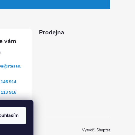
Prodejna
va
@
stasan.
 146 914
 113 916
ouhlasím
Vytvořil Shoptet