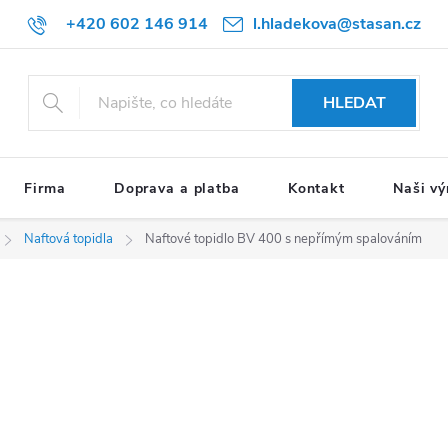
+420 602 146 914
l.hladekova@stasan.cz
HLEDAT
Firma
Doprava a platba
Kontakt
Naši vý
Naftová topidla
Naftové topidlo BV 400 s nepřímým spalováním