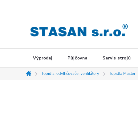
Přejít
na
obsah
Výprodej
Půjčovna
Servis strojů
Topidla, odvlhčovače, ventilátory
Topidla Master
Domů