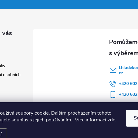
 vás
nky
l.hladeko
cz
í osobních
+420 602
+420 602
oužívá soubory cookie. Dalším procházením tohoto
S
jete souhlas s jejich používáním.. Více informací
zde
.
í