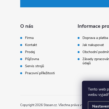
á
p
a
O nás
Informace pro
t
Firma
Doprava a platba
Kontakt
Jak nakupovat
í
Prodej
Obchodní podmí
Půjčovna
Zásady zpracován
údajů
Servis strojů
Pracovní příležitosti
Tento web p
webu vyjadřu
Copyright 2026
Stasan.cz
. Všechna práva vyhrazena.
Nastaven