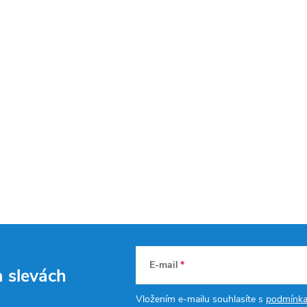
E-mail
a slevách
Vložením e-mailu souhlasíte s
podmínka