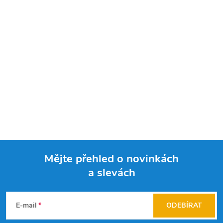
Mějte přehled o novinkách
a slevách
Z
á
E-mail
ODEBÍRAT