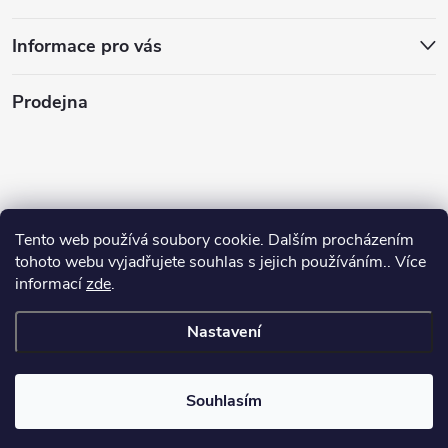
Informace pro vás
Prodejna
Tento web používá soubory cookie. Dalším procházením
tohoto webu vyjadřujete souhlas s jejich používáním.. Více
informací
zde
.
Nastavení
Copyright 2026
Stasan.cz
. Všechna práva vyhrazena.
Souhlasím
Vytvořil Shoptet