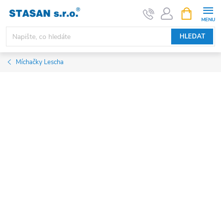
Přejít
NÁKUPNÍ
KOŠÍK
na
obsah
HLEDAT
Míchačky Lescha