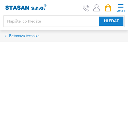
Přejít
NÁKUPNÍ
KOŠÍK
na
obsah
HLEDAT
Betonová technika