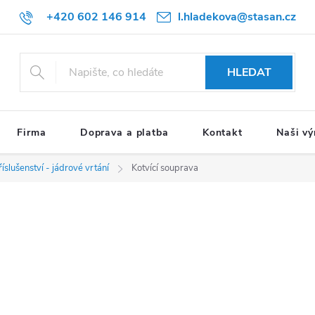
+420 602 146 914
l.hladekova@stasan.cz
HLEDAT
Firma
Doprava a platba
Kontakt
Naši vý
říslušenství - jádrové vrtání
Kotvící souprava