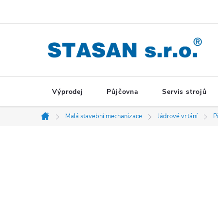
Přejít
na
obsah
Výprodej
Půjčovna
Servis strojů
Malá stavební mechanizace
Jádrové vrtání
P
Domů