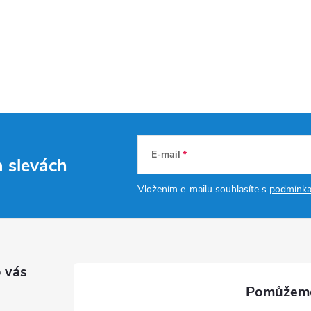
E-mail
a slevách
Vložením e-mailu souhlasíte s
podmínka
 vás