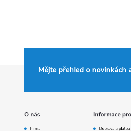
Z
Mějte přehled o novinkách
á
p
a
O nás
Informace pro
t
Firma
Doprava a platba