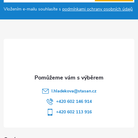
p
Vložením e-mailu souhlasíte s
podmínkami ochrany osobních údajů
a
t
í
l.hladekova
@
stasan.cz
+420 602 146 914
+420 602 113 916