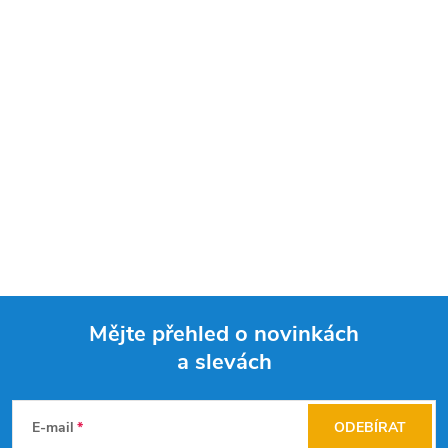
Mějte přehled o novinkách
a slevách
Z
á
E-mail
ODEBÍRAT