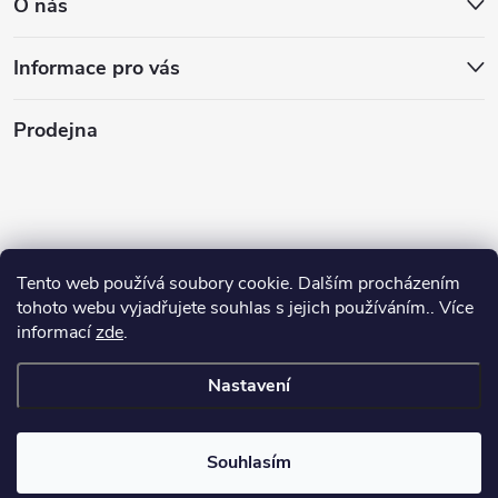
O nás
Informace pro vás
Prodejna
Tento web používá soubory cookie. Dalším procházením
tohoto webu vyjadřujete souhlas s jejich používáním.. Více
informací
zde
.
Nastavení
Copyright 2026
Stasan.cz
. Všechna práva vyhrazena.
Souhlasím
Vytvořil Shoptet