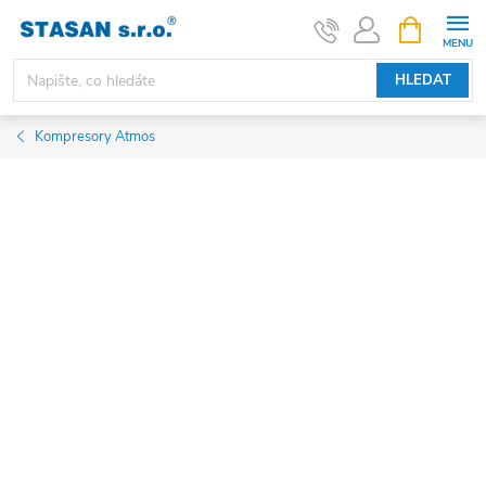
Přejít
NÁKUPNÍ
KOŠÍK
na
obsah
HLEDAT
Kompresory Atmos