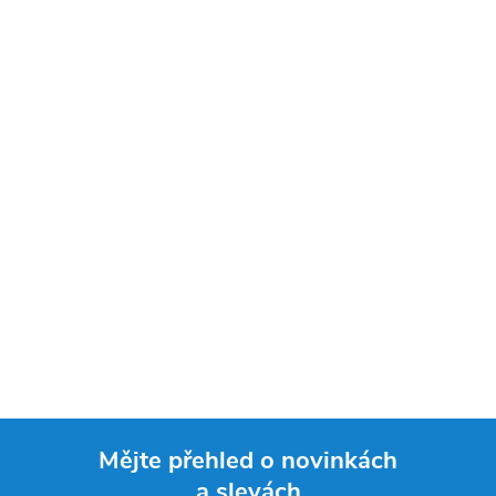
Mějte přehled o novinkách
a slevách