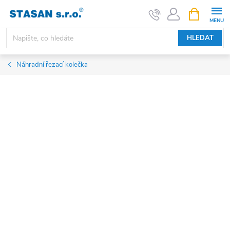
Přejít
NÁKUPNÍ
KOŠÍK
na
obsah
HLEDAT
Náhradní řezací kolečka