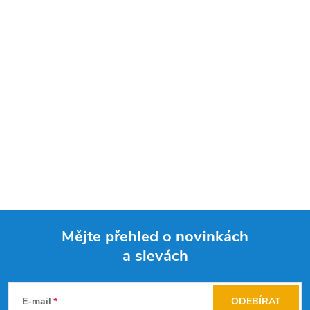
Mějte přehled o novinkách
a slevách
Z
á
E-mail
ODEBÍRAT