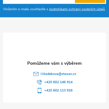
p
Vložením e-mailu souhlasíte s
podmínkami ochrany osobních údajů
a
t
í
l.hladekova
@
stasan.cz
+420 602 146 914
+420 602 113 916