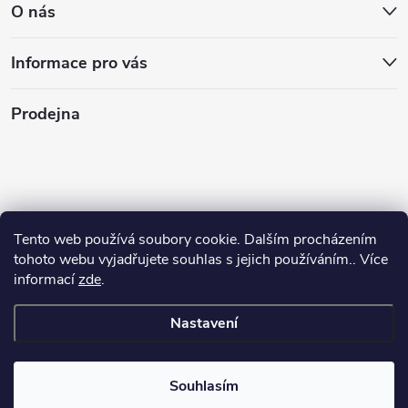
O nás
Informace pro vás
Prodejna
Tento web používá soubory cookie. Dalším procházením
tohoto webu vyjadřujete souhlas s jejich používáním.. Více
informací
zde
.
Nastavení
Copyright 2026
Stasan.cz
. Všechna práva vyhrazena.
Souhlasím
Vytvořil Shoptet