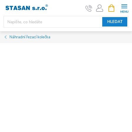
Přejít
NÁKUPNÍ
KOŠÍK
na
obsah
HLEDAT
Náhradní řezací kolečka