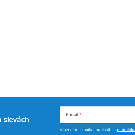
E-mail
a slevách
Vložením e-mailu souhlasíte s
podmínka