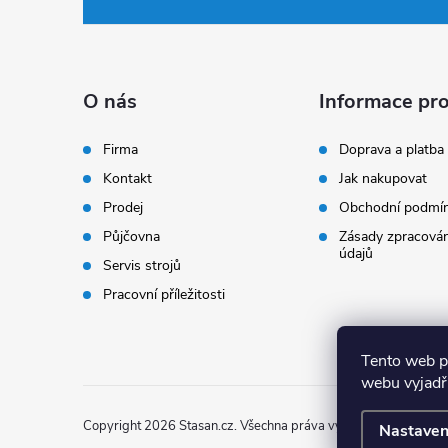
á
p
a
O nás
Informace pro
t
Firma
Doprava a platba
Kontakt
Jak nakupovat
í
Prodej
Obchodní podmí
Půjčovna
Zásady zpracován
údajů
Servis strojů
Pracovní příležitosti
Tento web p
webu vyjadřu
Copyright 2026
Stasan.cz
. Všechna práva vyhrazena.
Nastaven