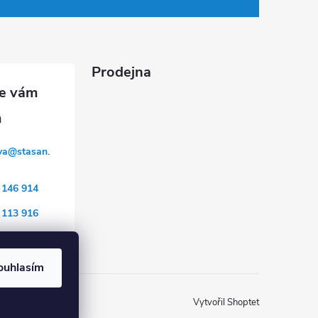
Prodejna
va
@
stasan.
 146 914
 113 916
ouhlasím
Vytvořil Shoptet