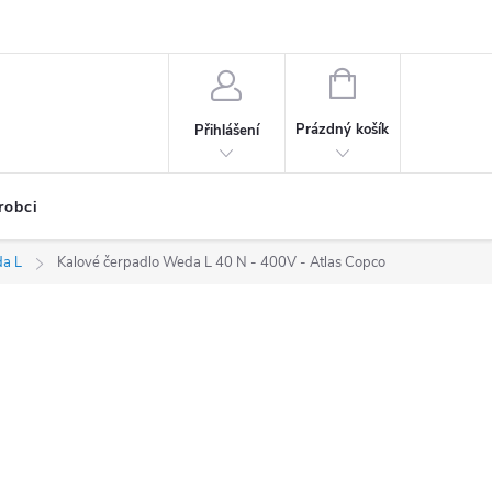
NÁKUPNÍ
KOŠÍK
Prázdný košík
Přihlášení
robci
da L
Kalové čerpadlo Weda L 40 N - 400V - Atlas Copco