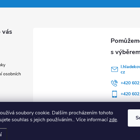
 vás
nky
l.hladeko
cz
í osobních
+420 602
+420 602
oužívá soubory cookie. Dalším procházením tohoto
S
jete souhlas s jejich používáním.. Více informací
zde
.
í