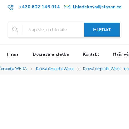
+420 602 146 914
l.hladekova@stasan.cz
HLEDAT
Firma
Doprava a platba
Kontakt
Naši vý
Čerpadla WEDA
Kalová čerpadla Weda
Kalová čerpadla Weda - řa