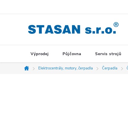
Přejít
na
obsah
Výprodej
Půjčovna
Servis strojů
Elektrocentrály, motory, čerpadla
Čerpadla
Domů