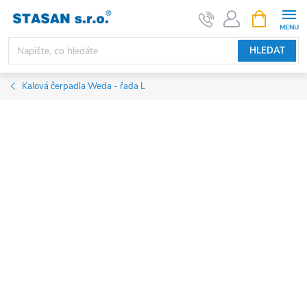
Přejít
NÁKUPNÍ
KOŠÍK
na
obsah
HLEDAT
Kalová čerpadla Weda - řada L