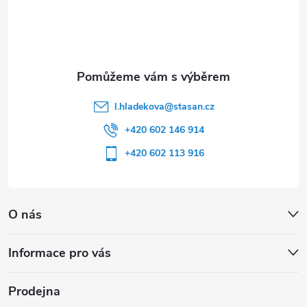
í
l.hladekova
@
stasan.cz
+420 602 146 914
+420 602 113 916
O nás
Informace pro vás
Prodejna