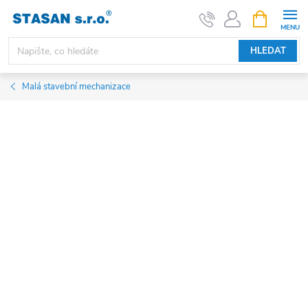
Přejít
NÁKUPNÍ
KOŠÍK
na
obsah
HLEDAT
Malá stavební mechanizace